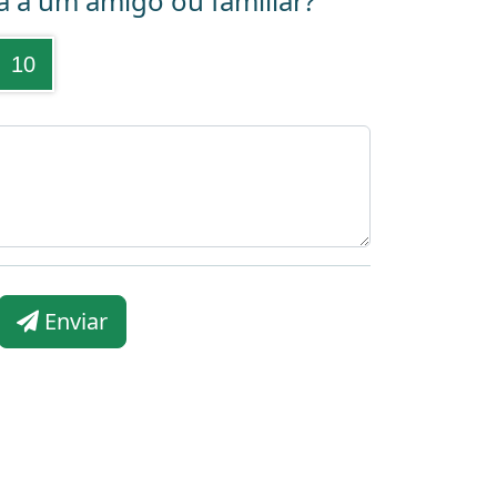
a a um amigo ou familiar?
10
Enviar