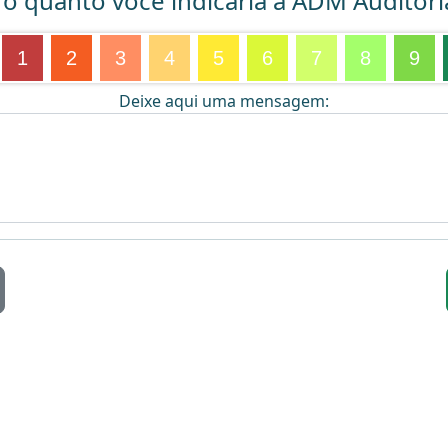
 o quanto você indicaria a ADM Auditori
1
2
3
4
5
6
7
8
9
Deixe aqui uma mensagem: